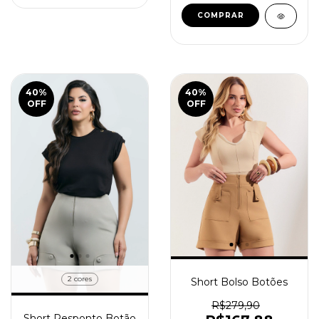
COMPRAR
40
%
40
%
OFF
OFF
2 cores
Short Bolso Botões
R$279,90
Short Pesponto Botão