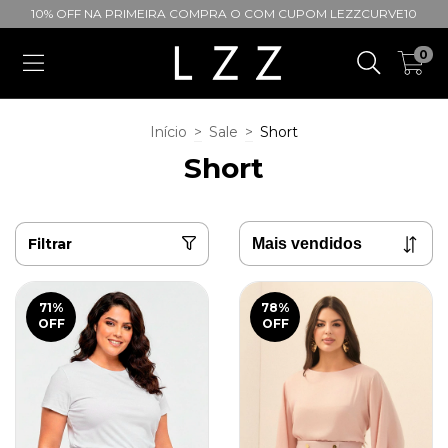
10% OFF NA PRIMEIRA COMPRA O COM CUPOM LEZZCURVE10
0
Início
>
Sale
>
Short
Short
Filtrar
71
%
78
%
OFF
OFF