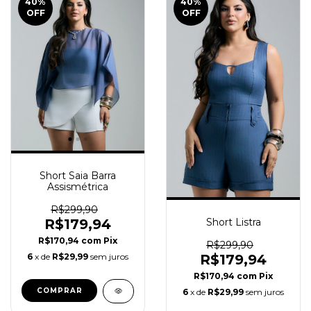
40
%
40
%
OFF
OFF
Short Saia Barra
Assismétrica
R$299,90
R$179,94
Short Listra
R$170,94
com
Pix
R$299,90
6
x de
R$29,99
sem juros
R$179,94
R$170,94
com
Pix
COMPRAR
6
x de
R$29,99
sem juros