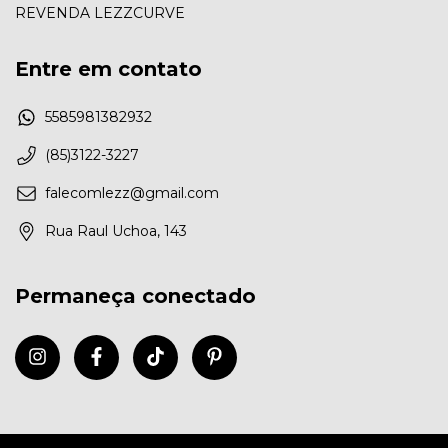
REVENDA LEZZCURVE
Entre em contato
5585981382932
(85)3122-3227
falecomlezz@gmail.com
Rua Raul Uchoa, 143
Permaneça conectado