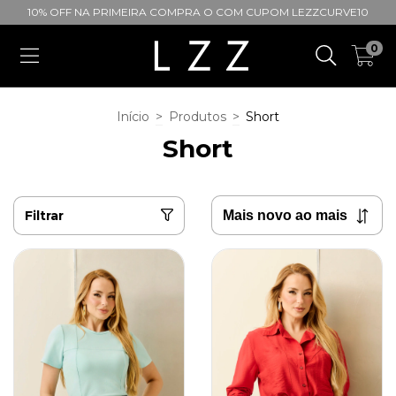
10% OFF NA PRIMEIRA COMPRA O COM CUPOM LEZZCURVE10
0
Início
>
Produtos
>
Short
Short
Filtrar