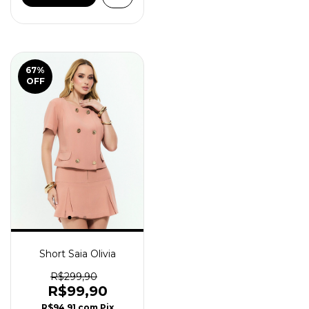
67
%
OFF
Short Saia Olivia
R$299,90
R$99,90
R$94,91
com
Pix