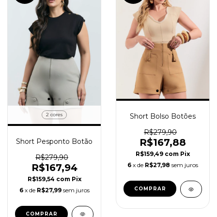
2 cores
Short Bolso Botões
R$279,90
R$167,88
Short Pesponto Botão
R$159,49
com
Pix
R$279,90
6
x de
R$27,98
sem juros
R$167,94
R$159,54
com
Pix
COMPRAR
6
x de
R$27,99
sem juros
COMPRAR