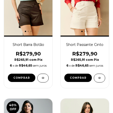
Short Barra Botão
Short Passante Cinto
R$279,90
R$279,90
R$265,91
com
Pix
R$265,91
com
Pix
6
x de
R$46,65
sem juros
6
x de
R$46,65
sem juros
COMPRAR
COMPRAR
40
%
OFF