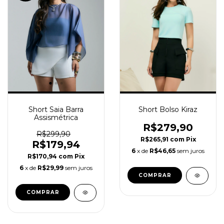
Short Saia Barra
Short Bolso Kiraz
Assismétrica
R$279,90
R$299,90
R$265,91
com
Pix
R$179,94
6
x de
R$46,65
sem juros
R$170,94
com
Pix
6
x de
R$29,99
sem juros
COMPRAR
COMPRAR