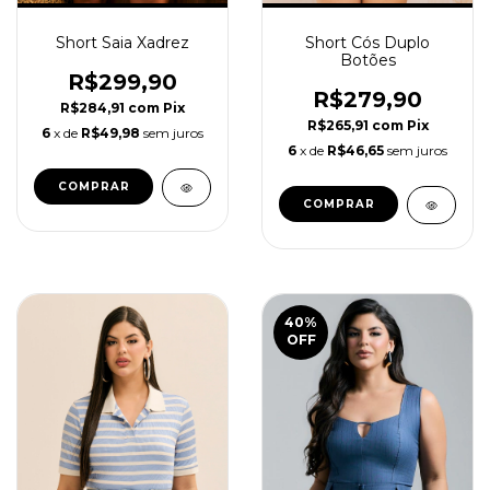
Short Saia Xadrez
Short Cós Duplo
Botões
R$299,90
R$279,90
R$284,91
com
Pix
R$265,91
com
Pix
6
x de
R$49,98
sem juros
6
x de
R$46,65
sem juros
COMPRAR
COMPRAR
40
%
OFF