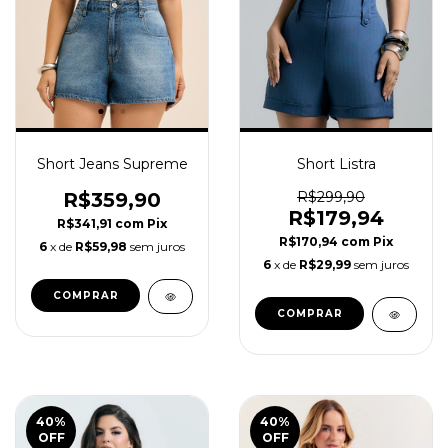
Short Jeans Supreme
Short Listra
R$359,90
R$299,90
R$179,94
R$341,91
com
Pix
R$170,94
com
Pix
6
x de
R$59,98
sem juros
6
x de
R$29,99
sem juros
COMPRAR
COMPRAR
40
%
40
%
OFF
OFF