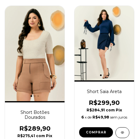
Short Saia Areta
R$299,90
R$284,91
com
Pix
Short Botões
Dourados
6
x de
R$49,98
sem juros
R$289,90
COMPRAR
R$275,41
com
Pix