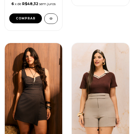
6
x de
R$48,32
sem juros
COMPRAR