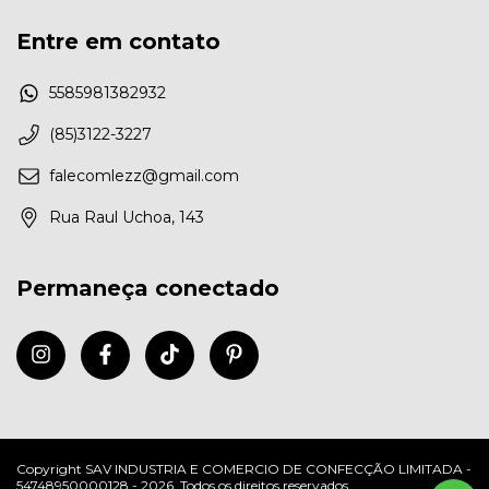
Entre em contato
5585981382932
(85)3122-3227
falecomlezz@gmail.com
Rua Raul Uchoa, 143
Permaneça conectado
Copyright SAV INDUSTRIA E COMERCIO DE CONFECÇÃO LIMITADA -
54748950000128 - 2026. Todos os direitos reservados.