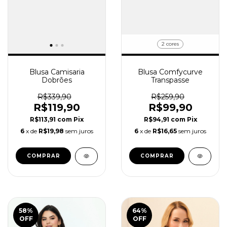
2 cores
Blusa Comfycurve
Blusa Camisaria
Transpasse
Dobrões
R$259,90
R$339,90
R$99,90
R$119,90
R$94,91
com
Pix
R$113,91
com
Pix
6
x de
R$16,65
sem juros
6
x de
R$19,98
sem juros
COMPRAR
COMPRAR
58
%
64
%
OFF
OFF