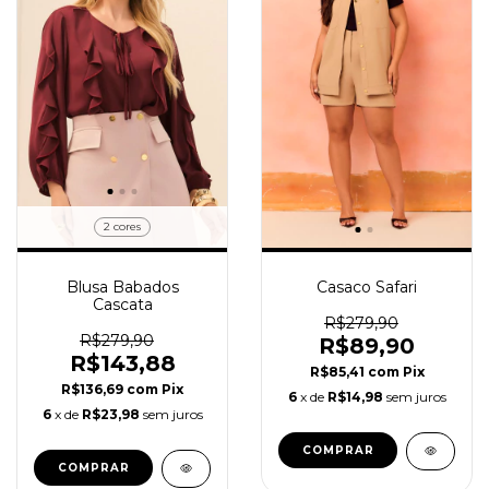
2 cores
Blusa Babados
Casaco Safari
Cascata
R$279,90
R$279,90
R$89,90
R$143,88
R$85,41
com
Pix
R$136,69
com
Pix
6
x de
R$14,98
sem juros
6
x de
R$23,98
sem juros
COMPRAR
COMPRAR