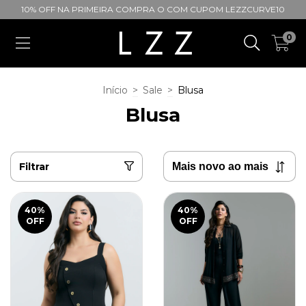
10% OFF NA PRIMEIRA COMPRA O COM CUPOM LEZZCURVE10
0
Início
>
Sale
>
Blusa
Blusa
Filtrar
40
%
40
%
OFF
OFF