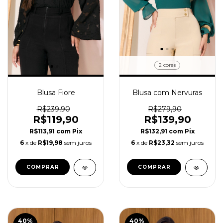
2 cores
Blusa Fiore
Blusa com Nervuras
R$239,90
R$279,90
R$119,90
R$139,90
R$113,91
com
Pix
R$132,91
com
Pix
6
x de
R$19,98
sem juros
6
x de
R$23,32
sem juros
COMPRAR
COMPRAR
40
%
40
%