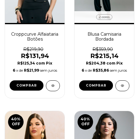
2 cores
Croppcurve Alfaiataria
Blusa Camisaria
Botões
Bordada
R$219,90
R$359,90
R$131,94
R$215,14
R$125,34
com
Pix
R$204,38
com
Pix
6
x de
R$21,99
sem juros
6
x de
R$35,86
sem juros
COMPRAR
COMPRAR
40
%
40
%
OFF
OFF