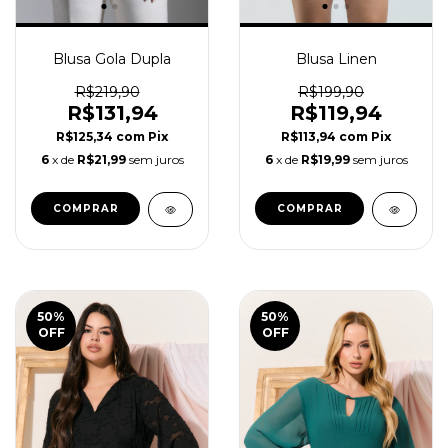
Blusa Gola Dupla
Blusa Linen
R$219,90
R$199,90
R$131,94
R$119,94
R$125,34
com
Pix
R$113,94
com
Pix
6
x de
R$21,99
sem juros
6
x de
R$19,99
sem juros
COMPRAR
COMPRAR
50
%
50
%
OFF
OFF