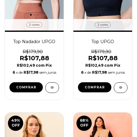
2 cores
2 cores
Top Nadador UPGO
Top UPGO
R$179,90
R$179,90
R$107,88
R$107,88
R$102,49
com
Pix
R$102,49
com
Pix
6
x de
R$17,98
sem juros
6
x de
R$17,98
sem juros
COMPRAR
COMPRAR
49
%
68
%
OFF
OFF