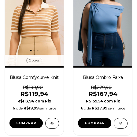
2 cores
Blusa Comfycurve Knit
Blusa Ombro Faixa
R$199,90
R$279,90
R$119,94
R$167,94
R$113,94
com
Pix
R$159,54
com
Pix
6
x de
R$19,99
sem juros
6
x de
R$27,99
sem juros
COMPRAR
COMPRAR