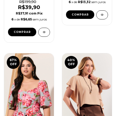
R$199,90
6
x de
R$13,32
sem juros
R$39,90
R$37,91
com
Pix
COMPRAR
6
x de
R$6,65
sem juros
COMPRAR
67
%
40
%
OFF
OFF