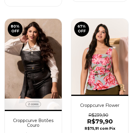
80
%
67
%
OFF
OFF
2 cores
Croppcurve Flower
R$239,90
R$79,90
Croppcurve Botões
Couro
R$75,91
com
Pix