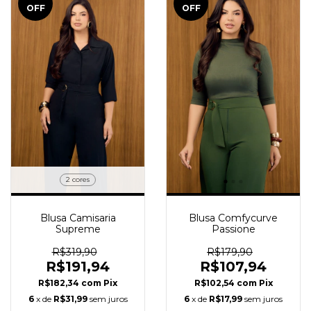
OFF
OFF
2 cores
Blusa Camisaria
Blusa Comfycurve
Supreme
Passione
R$319,90
R$179,90
R$191,94
R$107,94
R$182,34
com
Pix
R$102,54
com
Pix
6
x de
R$31,99
sem juros
6
x de
R$17,99
sem juros