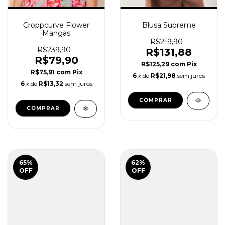
Croppcurve Flower
Blusa Supreme
Mangas
R$219,90
R$239,90
R$131,88
R$79,90
R$125,29
com
Pix
R$75,91
com
Pix
6
x de
R$21,98
sem juros
6
x de
R$13,32
sem juros
COMPRAR
COMPRAR
65
%
62
%
OFF
OFF