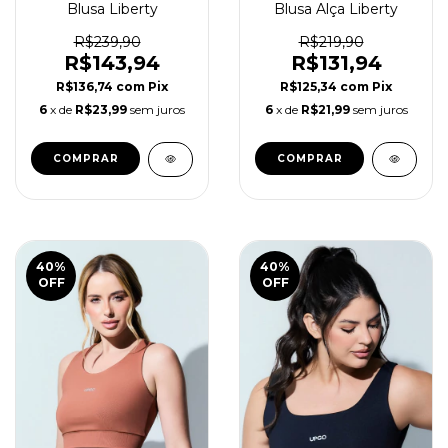
Blusa Liberty
Blusa Alça Liberty
R$239,90
R$219,90
R$143,94
R$131,94
R$136,74
com
Pix
R$125,34
com
Pix
6
x de
R$23,99
sem juros
6
x de
R$21,99
sem juros
COMPRAR
COMPRAR
40
%
40
%
OFF
OFF