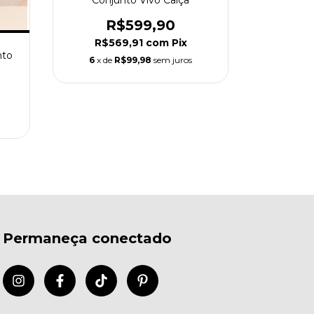
Conjunto Vivo Calça
R$599,90
R$569,91
com
Pix
nto
C
6
x de
R$99,98
sem juros
R
R$2
6
x de
Permaneça conectado