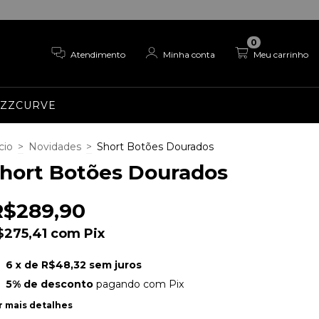
0
Atendimento
Minha conta
Meu carrinho
EZZCURVE
cio
>
Novidades
>
Short Botões Dourados
hort Botões Dourados
R$289,90
$275,41
com
Pix
6
x de
R$48,32
sem juros
5% de desconto
pagando com Pix
r mais detalhes