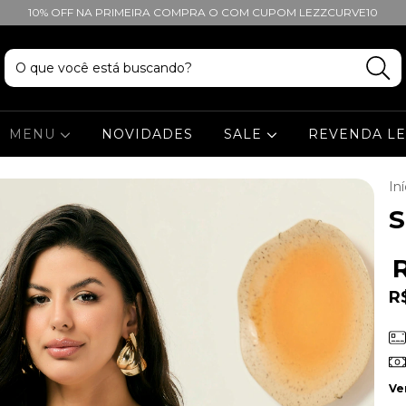
10% OFF NA PRIMEIRA COMPRA O COM CUPOM LEZZCURVE10
MENU
NOVIDADES
SALE
REVENDA L
Iní
S
R
Ve