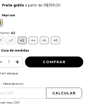
Frete grátis
a partir de
R$399,00
r:
Marrom
manho:
42
8
40
42
44
46
48
Guia de medidas
1
em estoque
ALTERAR CEP
regas para o CEP:
Meios de envio
CALCULAR
o sei meu CEP