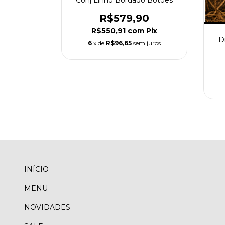
Conj Linho Bordado Botões
R$579,90
R$550,91
com
Pix
Tapeta
D
6
x de
R$96,65
sem juros
90
m
Pix
m juros
INÍCIO
MENU
NOVIDADES