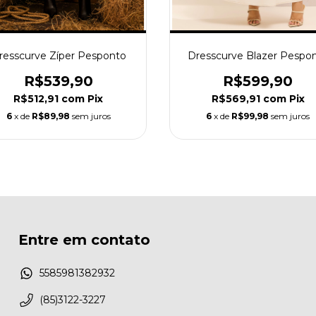
resscurve Zíper Pesponto
Dresscurve Blazer Pespo
R$539,90
R$599,90
R$512,91
com
Pix
R$569,91
com
Pix
6
x de
R$89,98
sem juros
6
x de
R$99,98
sem juros
Entre em contato
5585981382932
(85)3122-3227