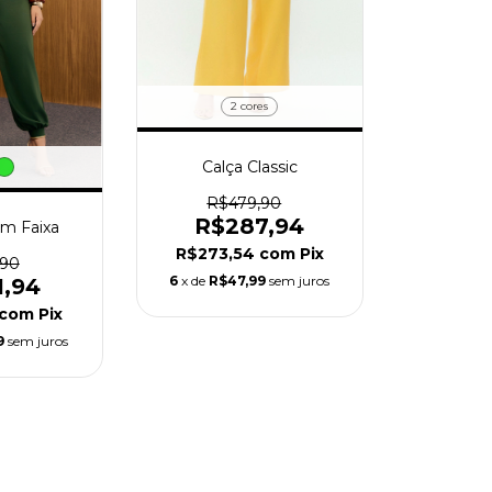
2 cores
Calça Classic
R$479,90
R$287,94
im Faixa
R$273,54
com
Pix
,90
6
x de
R$47,99
sem juros
1,94
com
Pix
9
sem juros