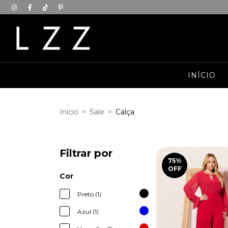
INÍCIO
Início
>
Sale
>
Calça
Filtrar por
75
%
OFF
Cor
Preto (1)
Azul (1)