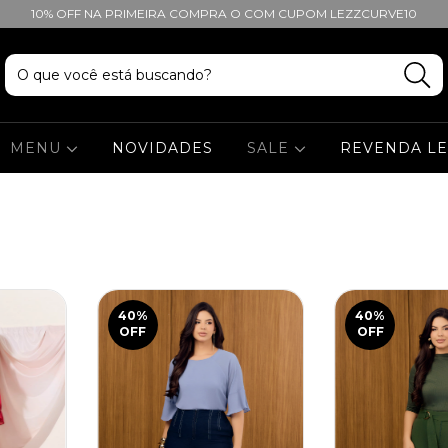
10% OFF NA PRIMEIRA COMPRA O COM CUPOM LEZZCURVE10
MENU
NOVIDADES
SALE
REVENDA L
40
%
40
%
OFF
OFF