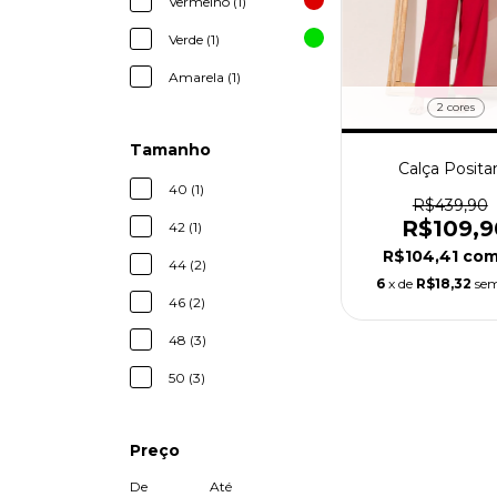
Vermelho (1)
Verde (1)
Amarela (1)
2 cores
Tamanho
Calça Posita
40 (1)
R$439,90
R$109,9
42 (1)
R$104,41
co
44 (2)
6
x de
R$18,32
sem
46 (2)
48 (3)
50 (3)
Preço
De
Até