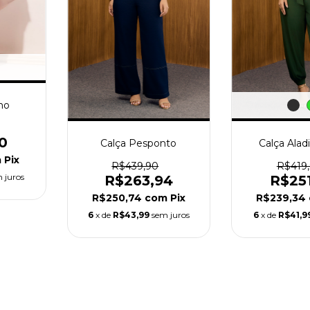
no
0
Calça Pesponto
Calça Alad
m
Pix
R$439,90
R$419
 juros
R$263,94
R$25
R$250,74
com
Pix
R$239,34
6
x de
R$43,99
sem juros
6
x de
R$41,9