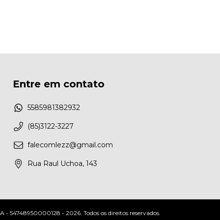
Entre em contato
5585981382932
(85)3122-3227
falecomlezz@gmail.com
Rua Raul Uchoa, 143
748950000128 - 2026. Todos os direitos reservados.