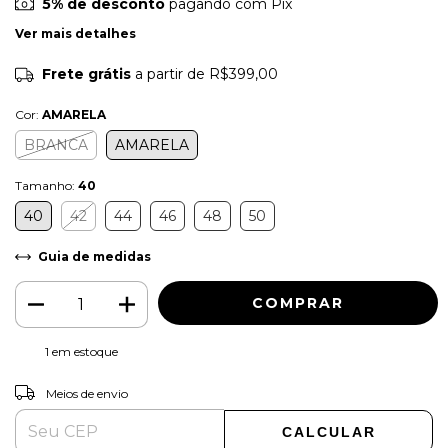
5% de desconto
pagando com Pix
Ver mais detalhes
Frete grátis
a partir de
R$399,00
Cor:
AMARELA
BRANCA
AMARELA
Tamanho:
40
40
42
44
46
48
50
Guia de medidas
1
em estoque
ALTERAR CEP
Entregas para o CEP:
Meios de envio
CALCULAR