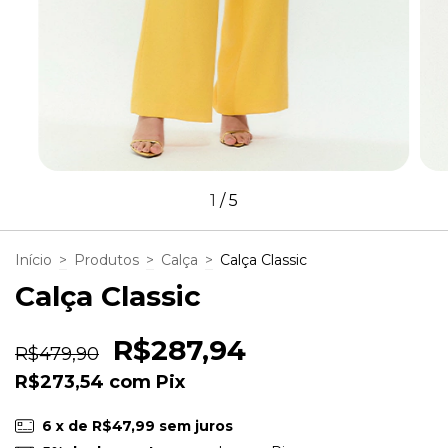
1
/
5
Início
>
Produtos
>
Calça
>
Calça Classic
Calça Classic
R$287,94
R$479,90
R$273,54
com
Pix
6
x de
R$47,99
sem juros