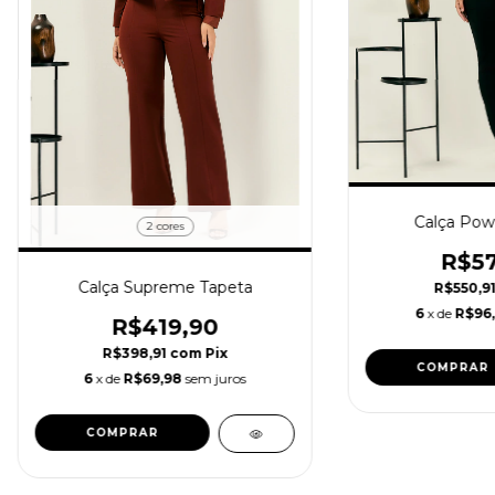
Calça Pow
2 cores
R$57
Calça Supreme Tapeta
R$550,9
6
x de
R$96,
R$419,90
R$398,91
com
Pix
COMPRAR
6
x de
R$69,98
sem juros
COMPRAR