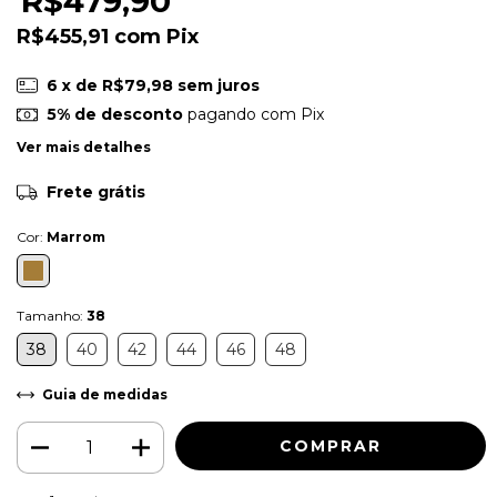
R$479,90
R$455,91
com
Pix
6
x de
R$79,98
sem juros
5% de desconto
pagando com Pix
Ver mais detalhes
Frete grátis
Cor:
Marrom
Tamanho:
38
38
40
42
44
46
48
Guia de medidas