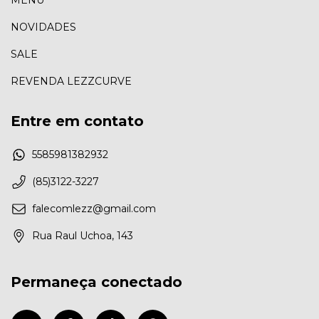
NOVIDADES
SALE
REVENDA LEZZCURVE
Entre em contato
5585981382932
(85)3122-3227
falecomlezz@gmail.com
Rua Raul Uchoa, 143
Permaneça conectado