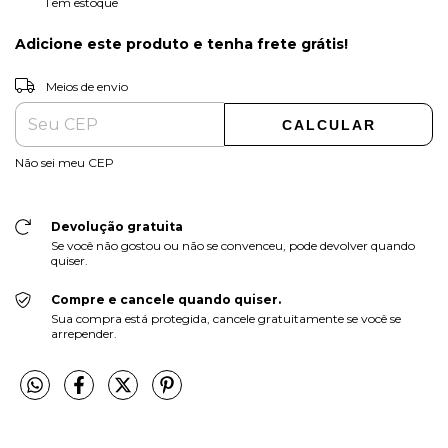
1
em estoque
Adicione este produto e
tenha frete grátis!
ALTERAR CEP
Entregas para o CEP:
Meios de envio
CALCULAR
Não sei meu CEP
Devolução gratuita
Se você não gostou ou não se convenceu, pode devolver quando
quiser.
Compre e cancele quando quiser.
Sua compra está protegida, cancele gratuitamente se você se
arrepender.