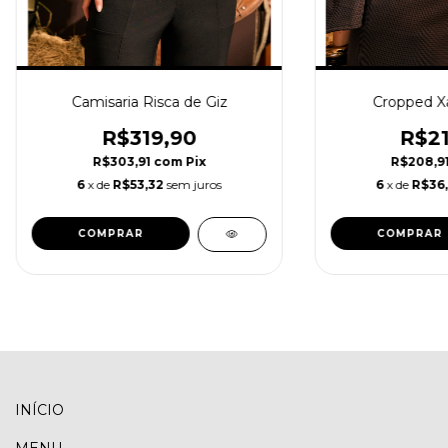
Camisaria Risca de Giz
Cropped Xa
R$319,90
R$21
R$303,91
com
Pix
R$208,9
6
x de
R$53,32
sem juros
6
x de
R$36,
COMPRAR
COMPRAR
INÍCIO
MENU