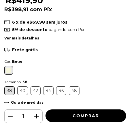
R$419,90
R$398,91
com
Pix
6
x de
R$69,98
sem juros
5% de desconto
pagando com Pix
Ver mais detalhes
Frete grátis
Cor:
Bege
Tamanho:
38
38
40
42
44
46
48
Guia de medidas