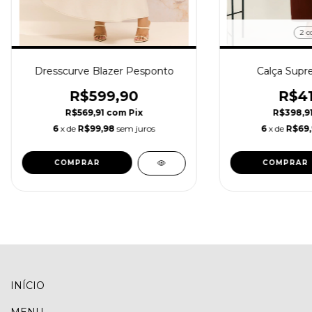
2 c
Dresscurve Blazer Pesponto
Calça Supr
R$599,90
R$41
R$569,91
com
Pix
R$398,9
6
x de
R$99,98
sem juros
6
x de
R$69
COMPRAR
COMPRAR
INÍCIO
MENU