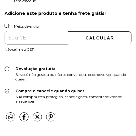
1
em estoque
Adicione este produto e
tenha frete grátis!
ALTERAR CEP
Entregas para o CEP:
Meios de envio
CALCULAR
Não sei meu CEP
Devolução gratuita
Se você não gostou ou não se convenceu, pode devolver quando
quiser.
Compre e cancele quando quiser.
Sua compra está protegida, cancele gratuitamente se você se
arrepender.