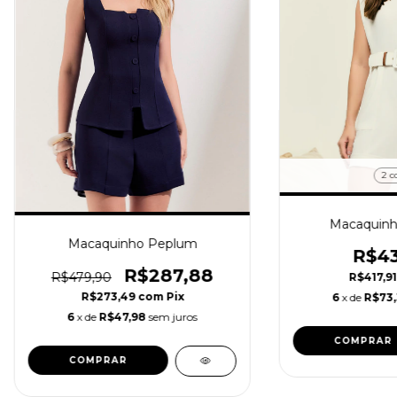
2 c
Macaquinho
Macaquinho Peplum
R$43
R$287,88
R$479,90
R$417,9
R$273,49
com
Pix
6
x de
R$73
6
x de
R$47,98
sem juros
COMPRAR
COMPRAR