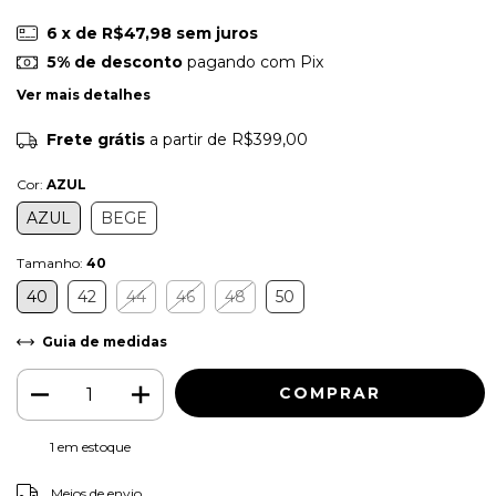
6
x de
R$47,98
sem juros
5% de desconto
pagando com Pix
Ver mais detalhes
Frete grátis
a partir de
R$399,00
Cor:
AZUL
AZUL
BEGE
Tamanho:
40
40
42
44
46
48
50
Guia de medidas
1
em estoque
ALTERAR CEP
Entregas para o CEP:
Meios de envio