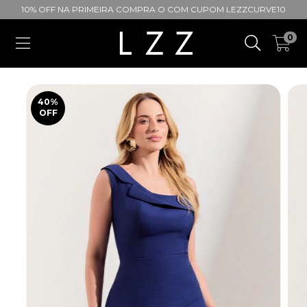
10% OFF NA PRIMEIRA COMPRA O COM CUPOM LEZZCURVE10
0
40
%
OFF