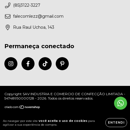
(85)3122-3227
falecomlezz@gmail.com
Rua Raul Uchoa, 143
Permaneça conectado
Copyright SAV INDUSTRIA E COMERCIO DE CONFECÇÃO LIMITADA -
54748950000128 - 2026. Todos os direitos reservados.
Ao navegar por este site
você aceita o uso de cookies
para
ENTENDI
agilizar a sua experiência de compra.