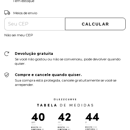
1
em estoque
ALTERAR CEP
Entregas para o CEP:
Meios de envio
CALCULAR
Não sei meu CEP
Devolução gratuita
Se você não gostou ou não se convenceu, pode devolver quando
quiser.
Compre e cancele quando quiser.
Sua compra está protegida, cancele gratuitamente se você se
arrepender.