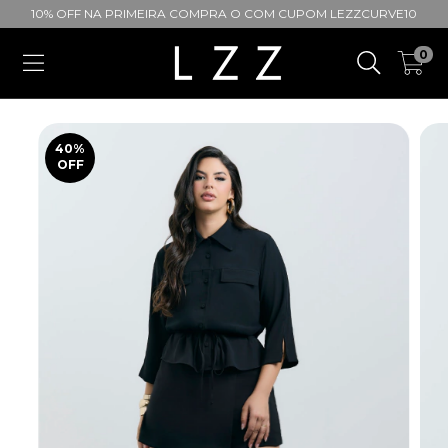
10% OFF NA PRIMEIRA COMPRA O COM CUPOM LEZZCURVE10
0
40
%
OFF