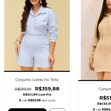
Conjunto Listras Fio Tinto
R$359,88
Conjun
R$599,90
R$341,89
com
Pix
R$51
6
x de
R$59,98
sem juros
R$493,9
6
x de
R$86