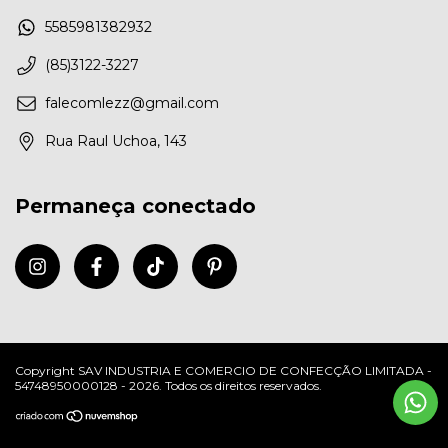
5585981382932
(85)3122-3227
falecomlezz@gmail.com
Rua Raul Uchoa, 143
Permaneça conectado
Copyright SAV INDUSTRIA E COMERCIO DE CONFECÇÃO LIMITADA -
54748950000128 - 2026. Todos os direitos reservados.