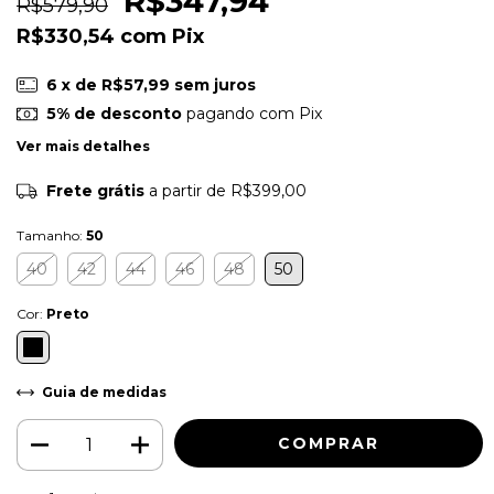
R$347,94
R$579,90
R$330,54
com
Pix
6
x de
R$57,99
sem juros
5% de desconto
pagando com Pix
Ver mais detalhes
Frete grátis
a partir de
R$399,00
Tamanho:
50
40
42
44
46
48
50
Cor:
Preto
Guia de medidas