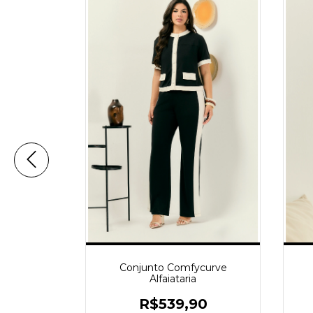
tário
Conjunto Comfycurve
Alfaiataria
47,94
R$539,90
m
Pix