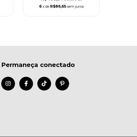
6
x de
R$86,65
sem juros
Permaneça conectado