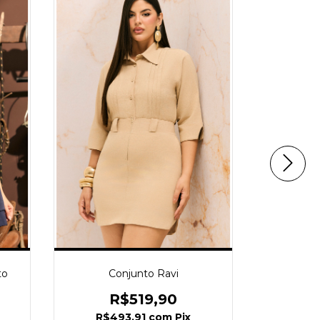
Conj Li
R
R$5
to
Conjunto Ravi
6
x de
R$519,90
R$493,91
com
Pix