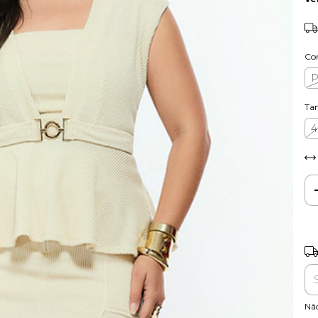
Co
Ta
4
Ent
Nã