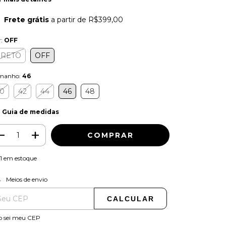
Frete grátis
a partir de
R$399,00
r:
OFF
PRETO
OFF
manho:
46
0
42
44
46
48
Guia de medidas
1
em estoque
ALTERAR CEP
regas para o CEP:
Meios de envio
CALCULAR
o sei meu CEP