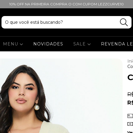
10% OFF NA PRIMEIRA COMPRA O COM CUPOM LEZZCURVE10
MENU
NOVIDADES
SALE
REVENDA L
Iní
Co
C
R
R
Ve