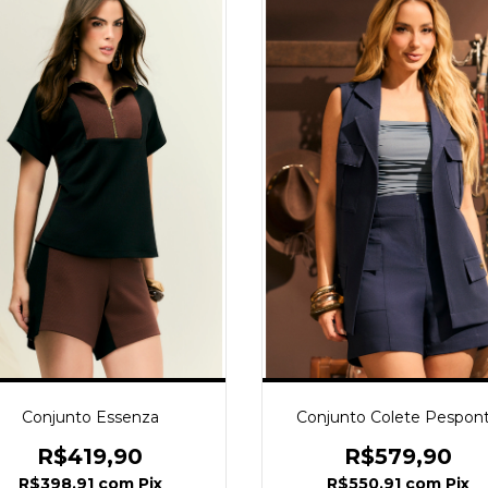
Conjunto Essenza
Conjunto Colete Pespon
R$419,90
R$579,90
R$398,91
com
Pix
R$550,91
com
Pix