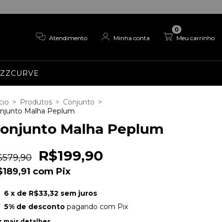
0
Atendimento
Minha conta
Meu carrinho
EZZCURVE
cio
>
Produtos
>
Conjunto
>
njunto Malha Peplum
onjunto Malha Peplum
R$199,90
$579,90
$189,91
com
Pix
6
x de
R$33,32
sem juros
5% de desconto
pagando com Pix
r mais detalhes