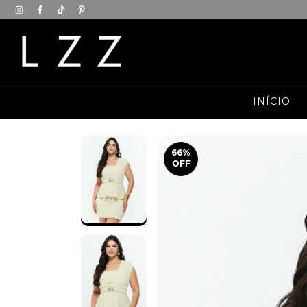
INÍCIO
66
%
OFF