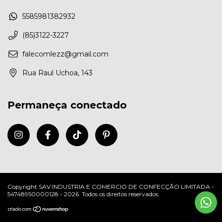
5585981382932
(85)3122-3227
falecomlezz@gmail.com
Rua Raul Uchoa, 143
Permaneça conectado
Copyright SAV INDUSTRIA E COMERCIO DE CONFECÇÃO LIMITADA -
54748950000128 - 2026. Todos os direitos reservados.