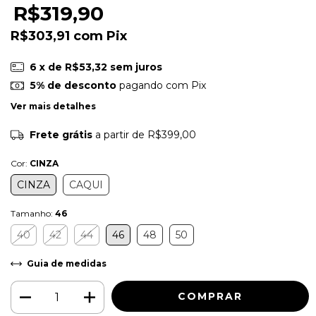
R$319,90
R$303,91
com
Pix
6
x de
R$53,32
sem juros
5% de desconto
pagando com Pix
Ver mais detalhes
Frete grátis
a partir de
R$399,00
Cor:
CINZA
CINZA
CAQUI
Tamanho:
46
40
42
44
46
48
50
Guia de medidas