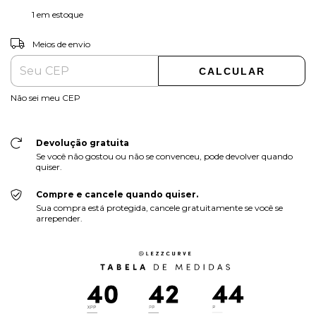
1
em estoque
ALTERAR CEP
Entregas para o CEP:
Meios de envio
CALCULAR
Não sei meu CEP
Devolução gratuita
Se você não gostou ou não se convenceu, pode devolver quando
quiser.
Compre e cancele quando quiser.
Sua compra está protegida, cancele gratuitamente se você se
arrepender.