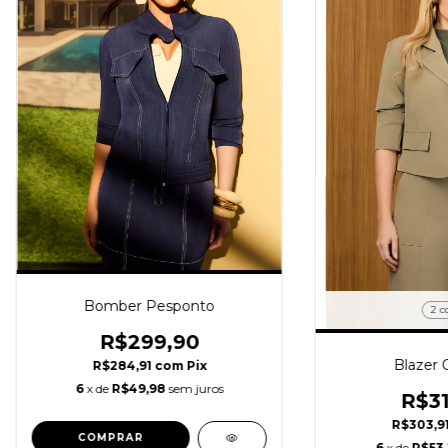
Bomber Pesponto
2 c
R$299,90
Blazer 
R$284,91
com
Pix
6
x de
R$49,98
sem juros
R$31
R$303,9
COMPRAR
6
x de
R$53,